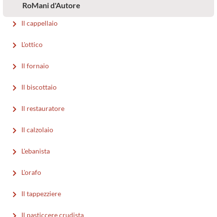
RoMani d'Autore
Il cappellaio
L'ottico
Il fornaio
Il biscottaio
Il restauratore
Il calzolaio
L'ebanista
L'orafo
Il tappezziere
Il pasticcere crudista