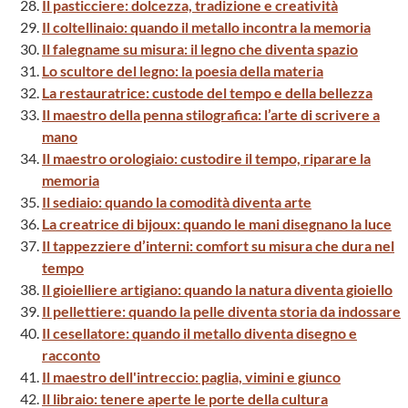
Il pasticciere: dolcezza, tradizione e creatività
Il coltellinaio: quando il metallo incontra la memoria
Il falegname su misura: il legno che diventa spazio
Lo scultore del legno: la poesia della materia
La restauratrice: custode del tempo e della bellezza
Il maestro della penna stilografica: l’arte di scrivere a
mano
Il maestro orologiaio: custodire il tempo, riparare la
memoria
Il sediaio: quando la comodità diventa arte
La creatrice di bijoux: quando le mani disegnano la luce
Il tappezziere d’interni: comfort su misura che dura nel
tempo
Il gioielliere artigiano: quando la natura diventa gioiello
Il pellettiere: quando la pelle diventa storia da indossare
Il cesellatore: quando il metallo diventa disegno e
racconto
Il maestro dell'intreccio: paglia, vimini e giunco
Il libraio: tenere aperte le porte della cultura