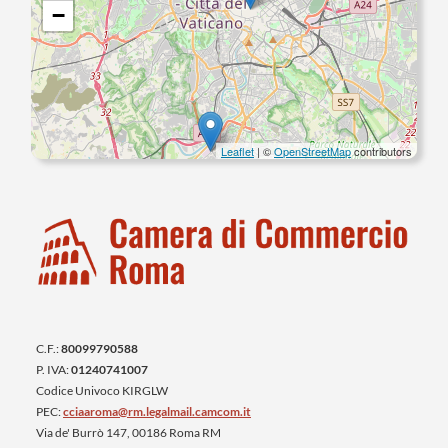
−
Leaflet
| ©
OpenStreetMap
contributors
C.F.:
80099790588
P. IVA:
01240741007
Codice Univoco KIRGLW
PEC:
cciaaroma@rm.legalmail.camcom.it
Via de' Burrò 147, 00186 Roma RM