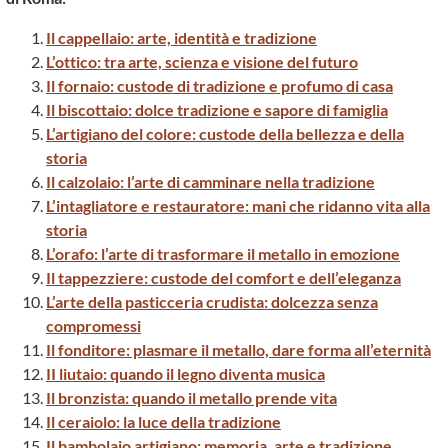
Il cappellaio: arte, identità e tradizione
L’ottico: tra arte, scienza e visione del futuro
Il fornaio: custode di tradizione e profumo di casa
Il biscottaio: dolce tradizione e sapore di famiglia
L’artigiano del colore: custode della bellezza e della
storia
Il calzolaio: l’arte di camminare nella tradizione
L’intagliatore e restauratore: mani che ridanno vita alla
storia
L’orafo: l’arte di trasformare il metallo in emozione
Il tappezziere: custode del comfort e dell’eleganza
L’arte della pasticceria crudista: dolcezza senza
compromessi
Il fonditore: plasmare il metallo, dare forma all’eternità
II liutaio: quando il legno diventa musica
Il bronzista: quando il metallo prende vita
Il ceraiolo: la luce della tradizione
Il bambolaio artigiano: memoria, arte e tradizione