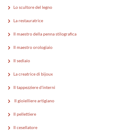
Lo scultore del legno
La restauratrice
Il maestro della penna stilografica
Il maestro orologiaio
Il sediaio
La creatrice di bijoux
Il tappezziere d'interni
Il gioielliere artigiano
Il pellettiere
Il cesellatore