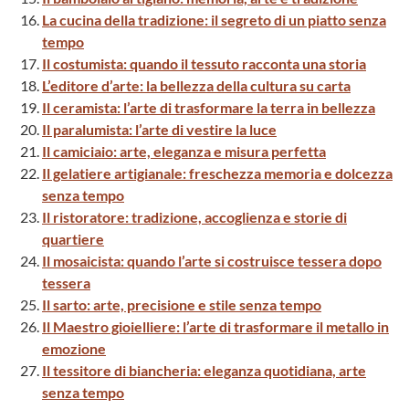
La cucina della tradizione: il segreto di un piatto senza
tempo
Il costumista: quando il tessuto racconta una storia
L’editore d’arte: la bellezza della cultura su carta
Il ceramista: l’arte di trasformare la terra in bellezza
Il paralumista: l’arte di vestire la luce
Il camiciaio: arte, eleganza e misura perfetta
Il gelatiere artigianale: freschezza memoria e dolcezza
senza tempo
Il ristoratore: tradizione, accoglienza e storie di
quartiere
Il mosaicista: quando l’arte si costruisce tessera dopo
tessera
Il sarto: arte, precisione e stile senza tempo
Il Maestro gioielliere: l’arte di trasformare il metallo in
emozione
Il tessitore di biancheria: eleganza quotidiana, arte
senza tempo