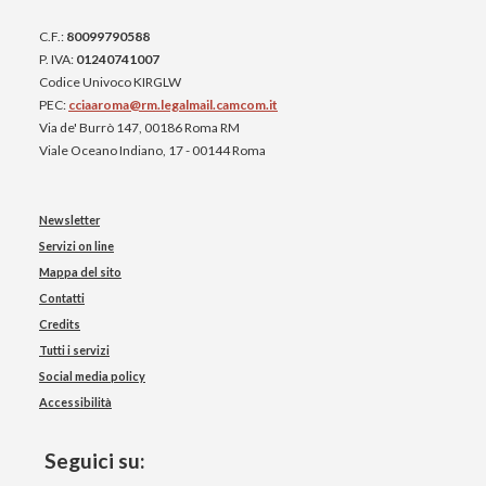
C.F.:
80099790588
P. IVA:
01240741007
Codice Univoco KIRGLW
PEC:
cciaaroma@rm.legalmail.camcom.it
Via de' Burrò 147, 00186 Roma RM
Viale Oceano Indiano, 17 - 00144 Roma
Newsletter
Servizi on line
Mappa del sito
Contatti
Credits
Tutti i servizi
Social media policy
Accessibilità
Seguici su: