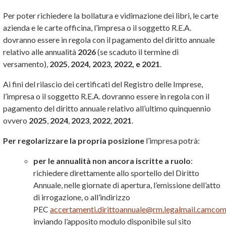
Per poter richiedere la bollatura e vidimazione dei libri, le carte
azienda e le carte officina, l’impresa o il soggetto R.E.A.
dovranno essere in regola con il pagamento del diritto annuale
relativo alle annualità
2026
(se scaduto il termine di
versamento),
2025
,
2024, 2023, 2022, e 2021
.
Ai fini del rilascio dei certificati del Registro delle Imprese,
l’impresa o il soggetto R.E.A. dovranno essere in regola con il
pagamento del diritto annuale relativo all’ultimo quinquennio
ovvero
2025
,
2024
,
2023
,
2022
,
2021
.
Per regolarizzare la propria posizione
l’impresa potrà:
per le annualità non ancora iscritte a ruolo
:
richiedere direttamente allo sportello del Diritto
Annuale, nelle giornate di apertura, l’emissione dell’atto
di irrogazione, o all’indirizzo
PEC
accertamenti.dirittoannuale@rm.legalmail.camcom.
inviando l’apposito modulo disponibile sul sito