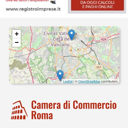
+
−
Leaflet
| ©
OpenStreetMap
contributors