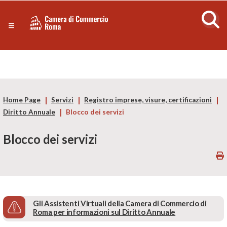
Sezione salto di blocchi
Servizi
Camera
Notizie in primo piano
Risorse Principali
di
Banner servizi
Eventi
Commercio
Footer
Home Page
Servizi
Registro imprese, visure, certificazioni
di
Diritto Annuale
Blocco dei servizi
Roma
Blocco dei servizi
-
CCIAA
Gli Assistenti Virtuali della Camera di Commercio di
Roma
Roma per informazioni sul Diritto Annuale