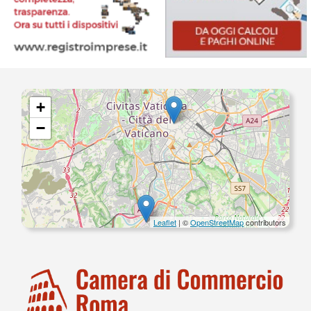
+
−
Leaflet
| ©
OpenStreetMap
contributors