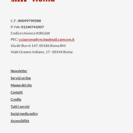
C.F.:
80099790588
P. IVA:
01240741007
Codice Univoco KIRGLW
PEC:
cciaaroma@rm.legalmail.camcom.it
Via de' Burrò 147, 00186 Roma RM
Viale Oceano Indiano, 17 - 00144 Roma
Newsletter
Servizi on line
Mappa del sito
Contatti
Credits
Tutti i servizi
Social media policy
Accessibilità