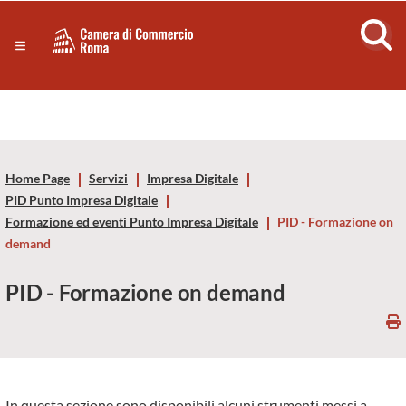
Sezione salto di blocchi
Servizi
Camera
Notizie in primo piano
Risorse Principali
di
Banner servizi
Eventi
Commercio
Footer
Home Page
Servizi
Impresa Digitale
di
PID Punto Impresa Digitale
Formazione ed eventi Punto Impresa Digitale
PID - Formazione on
Roma
demand
-
PID - Formazione on demand
CCIAA
Roma
In questa sezione sono disponibili alcuni strumenti messi a