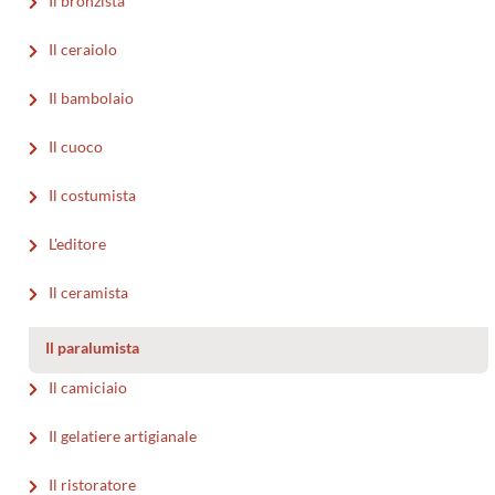
Il bronzista
Il ceraiolo
Il bambolaio
Il cuoco
Il costumista
L'editore
Il ceramista
Il paralumista
Il camiciaio
Il gelatiere artigianale
Il ristoratore