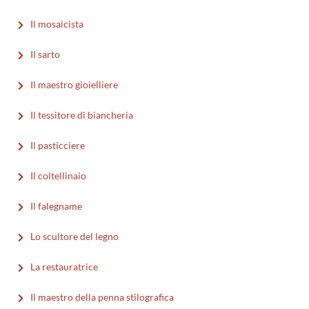
Il mosaicista
Il sarto
Il maestro gioielliere
Il tessitore di biancheria
Il pasticciere
Il coltellinaio
Il falegname
Lo scultore del legno
La restauratrice
Il maestro della penna stilografica