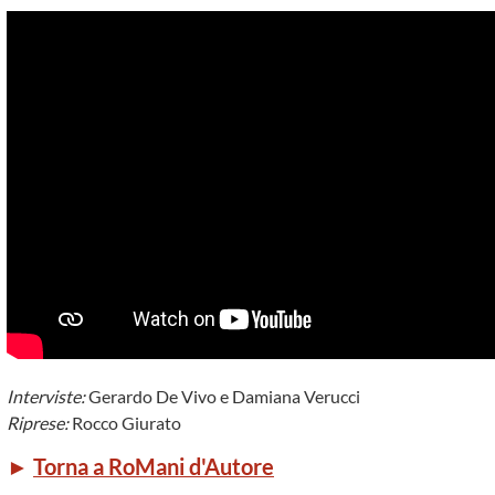
Interviste:
Gerardo De Vivo e Damiana Verucci
Riprese:
Rocco Giurato
►
Torna a RoMani d'Autore