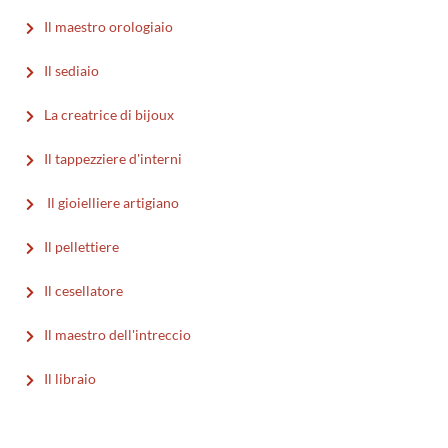
Il maestro orologiaio
Il sediaio
La creatrice di bijoux
Il tappezziere d'interni
Il gioielliere artigiano
Il pellettiere
Il cesellatore
Il maestro dell'intreccio
Il libraio