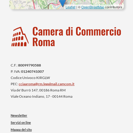
Leaflet
| ©
OpenStreetMap
contributors
C.F.:
80099790588
P. IVA:
01240741007
Codice Univoco KIRGLW
PEC:
cciaaroma@rm.legalmail.camcom.it
Via de' Burrò 147, 00186 Roma RM
Viale Oceano Indiano, 17 - 00144 Roma
Newsletter
Servizi on line
Mappa del sito