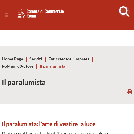
Sezione salto di blocchi
Servizi
Camera
Notizie in primo piano
Risorse Principali
di
Banner servizi
Eventi
Commercio
Footer
Home Page
Servizi
Far crescere l'impresa
di
RoMani d'Autore
Il paralumista
Roma
Il paralumista
-
CCIAA
Roma
Il paralumista: l’arte di vestire la luce
Dietro ogni lampada che diffonde una luce morbida e