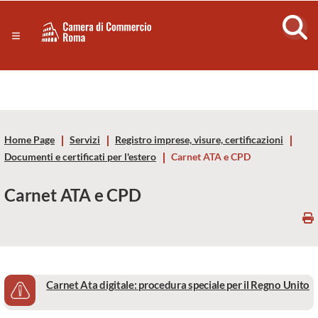
Sezione salto di blocchi
Servizi
Camera
Notizie in primo piano
Risorse Principali
di
Banner servizi
Eventi
Commercio
Footer
Home Page
Servizi
Registro imprese, visure, certificazioni
di
Documenti e certificati per l'estero
Carnet ATA e CPD
Roma
Carnet ATA e CPD
-
CCIAA
Carnet Ata digitale: procedura speciale per il Regno Unito
Roma