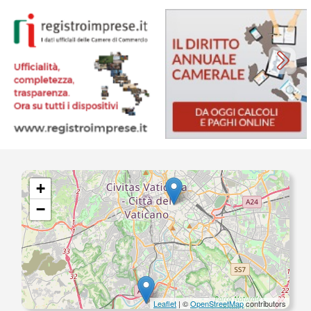
+
−
Leaflet
| ©
OpenStreetMap
contributors