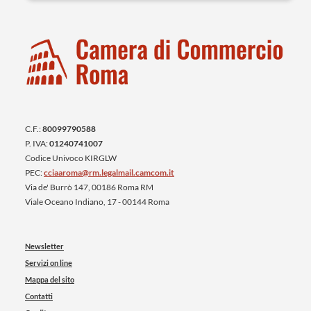
C.F.:
80099790588
P. IVA:
01240741007
Codice Univoco KIRGLW
PEC:
cciaaroma@rm.legalmail.camcom.it
Via de' Burrò 147, 00186 Roma RM
Viale Oceano Indiano, 17 - 00144 Roma
Newsletter
Servizi on line
Mappa del sito
Contatti